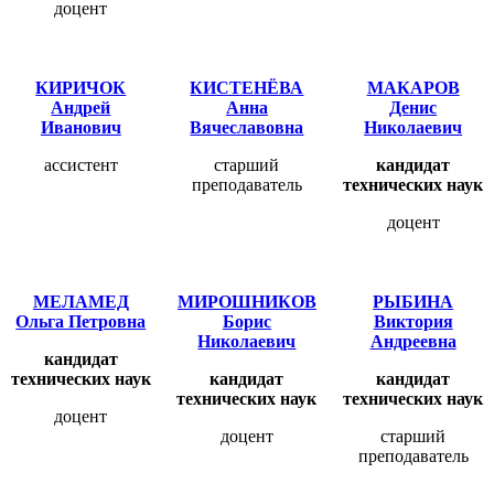
доцент
КИРИЧОК
КИСТЕНЁВА
МАКАРОВ
Андрей
Анна
Денис
Иванович
Вячеславовна
Николаевич
ассистент
старший
кандидат
преподаватель
технических наук
доцент
МЕЛАМЕД
МИРОШНИКОВ
РЫБИНА
Ольга Петровна
Борис
Виктория
Николаевич
Андреевна
кандидат
технических наук
кандидат
кандидат
технических наук
технических наук
доцент
доцент
старший
преподаватель