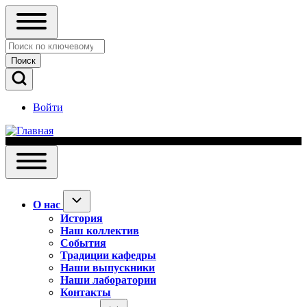
Close
Поиск
search
Open
Search
Войти
Block
Меню
учётной
записи
Основная
пользователя
Toggle
навигация
main
О
menu
О нас
нас
История
подменю
Наш коллектив
События
Традиции кафедры
Наши выпускники
Наши лаборатории
Контакты
Абитуриенту