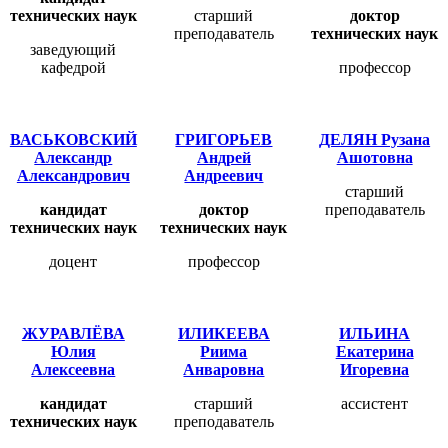
технических наук
старший
доктор
преподаватель
технических наук
заведующий
кафедрой
профессор
ВАСЬКОВСКИЙ
ГРИГОРЬЕВ
ДЕЛЯН Рузана
Александр
Андрей
Ашотовна
Александрович
Андреевич
старший
кандидат
доктор
преподаватель
технических наук
технических наук
доцент
профессор
ЖУРАВЛЁВА
ИЛИКЕЕВА
ИЛЬИНА
Юлия
Риима
Екатерина
Алексеевна
Анваровна
Игоревна
кандидат
старший
ассистент
технических наук
преподаватель