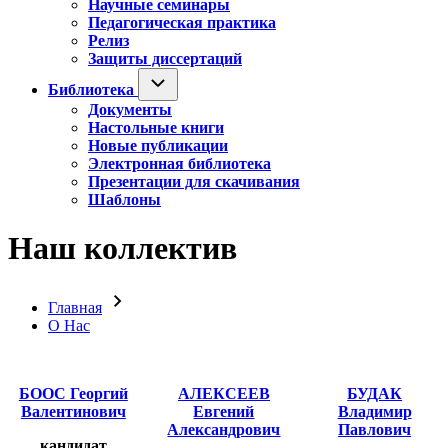
Научные семинары
Педагогическая практика
Релиз
Защиты диссертаций
Библиотека
Библиотека
подменю
Документы
Настольные книги
Новые публикации
Электронная библиотека
Презентации для скачивания
Шаблоны
Наш коллектив
Главная
Строка
О Нас
навигации
БООС Георгий
АЛЕКСЕЕВ
БУДАК
Валентинович
Евгений
Владимир
Александрович
Павлович
кандидат