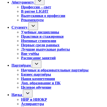
Абитуриенту
подменю
Профессия – свет
В ритме LIGHT
Выпускники о профессии
Рекомендуем
Студенту
Студенту
подменю
Учебные дисциплины
Практики и стажировки
Именные стипендии
Первые среди равных
Лучшие выпускные работы
Вне учёбы
Расписание занятий
Партнёрам
Партнёрам
подменю
Научные и образовательные партнёры
Бизнес-партнёры
Наши компетенции
Доп. образование и ПК
Целевое обучение
Наука
Наука
подменю
НИР и НИОКР
Аспирантура