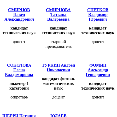
СМИРНОВ
СМИРНОВА
СНЕТКОВ
Павел
Татьяна
Владимир
Александрович
Валерьевна
Юрьевич
кандидат
кандидат
кандидат
технических наук
технических наук
технических наук
доцент
старший
доцент
преподаватель
СОКОЛОВА
ТУРКИН Андрей
ФОМИН
Елена
Николаевич
Александр
Владимировна
Геннадиевич
кандидат физико-
инженер 1
математических
кандидат
категории
наук
технических наук
секретарь
доцент
доцент
ШЕРРИ Наталия
ЮДАЕВ