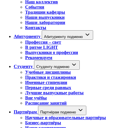
Наш коллектив
События
Традиции кафедры
Наши выпускники
Наши лаборатории
Контакты
Абитуриенту
Абитуриенту подменю
Профессия – свет
В ритме LIGHT
Выпускники о профессии
Рекомендуем
Студенту
Студенту подменю
Учебные дисциплины
Практики и стажировки
Именные стипендии
Первые среди равных
Лучшие выпускные работы
Вне учёбы
Расписание занятий
Партнёрам
Партнёрам подменю
Научные и образовательные партнёры
Бизнес-партнёры
Наши компетенции