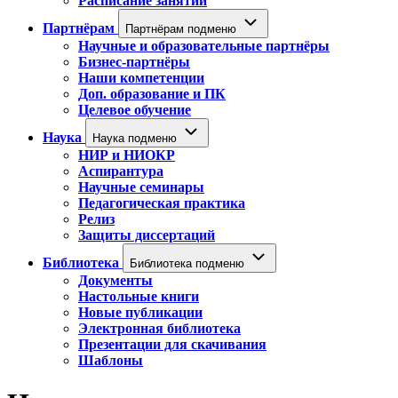
Расписание занятий
Партнёрам
Партнёрам подменю
Научные и образовательные партнёры
Бизнес-партнёры
Наши компетенции
Доп. образование и ПК
Целевое обучение
Наука
Наука подменю
НИР и НИОКР
Аспирантура
Научные семинары
Педагогическая практика
Релиз
Защиты диссертаций
Библиотека
Библиотека подменю
Документы
Настольные книги
Новые публикации
Электронная библиотека
Презентации для скачивания
Шаблоны