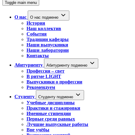
Toggle main menu
О нас
О нас подменю
История
Наш коллектив
События
Традиции кафедры
Наши выпускники
Наши лаборатории
Контакты
Абитуриенту
Абитуриенту подменю
Профессия – свет
В ритме LIGHT
Выпускники о профессии
Рекомендуем
Студенту
Студенту подменю
Учебные дисциплины
Практики и стажировки
Именные стипендии
Первые среди равных
Лучшие выпускные работы
Вне учёбы