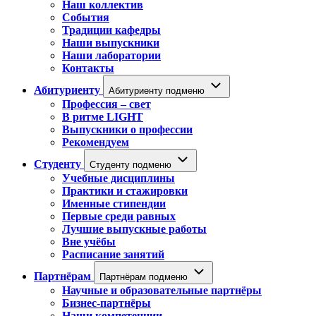
Наш коллектив
События
Традиции кафедры
Наши выпускники
Наши лаборатории
Контакты
Абитуриенту
Абитуриенту подменю
Профессия – свет
В ритме LIGHT
Выпускники о профессии
Рекомендуем
Студенту
Студенту подменю
Учебные дисциплины
Практики и стажировки
Именные стипендии
Первые среди равных
Лучшие выпускные работы
Вне учёбы
Расписание занятий
Партнёрам
Партнёрам подменю
Научные и образовательные партнёры
Бизнес-партнёры
Наши компетенции