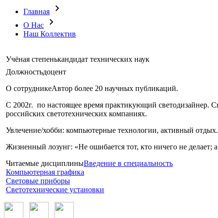
Главная
О Нас
Наш Коллектив
Учёная степень
кандидат технических наук
Должность
доцент
О сотруднике
Автор более 20 научных публикаций.
С 2002г. по настоящее время практикующий светодизайнер. Сп
российских светотехнических компаниях.
Увлечение/хобби: компьютерные технологии, активный отдых.
Жизненный лозунг: «Не ошибается тот, кто ничего не делает; 
Читаемые дисциплины
Введение в специальность
Компьютерная графика
Световые приборы
Светотехнические установки