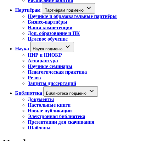
Расписание занятий
Партнёрам
Партнёрам подменю
Научные и образовательные партнёры
Бизнес-партнёры
Наши компетенции
Доп. образование и ПК
Целевое обучение
Наука
Наука подменю
НИР и НИОКР
Аспирантура
Научные семинары
Педагогическая практика
Релиз
Защиты диссертаций
Библиотека
Библиотека подменю
Документы
Настольные книги
Новые публикации
Электронная библиотека
Презентации для скачивания
Шаблоны