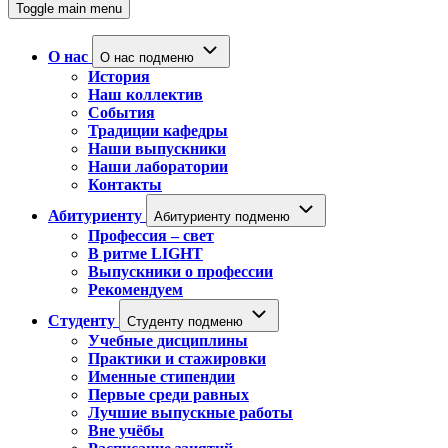
Toggle main menu
О нас
О нас подменю
История
Наш коллектив
События
Традиции кафедры
Наши выпускники
Наши лаборатории
Контакты
Абитуриенту
Абитуриенту подменю
Профессия – свет
В ритме LIGHT
Выпускники о профессии
Рекомендуем
Студенту
Студенту подменю
Учебные дисциплины
Практики и стажировки
Именные стипендии
Первые среди равных
Лучшие выпускные работы
Вне учёбы