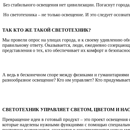
Без стабильного освещения нет цивилизации. Погаснут города, 
Но светотехника – не только освещение. И это следует осознать
ТАК КТО ЖЕ ТАКОЙ СВЕТОТЕХНИК?
Мы провели опрос на улицах города, и к своему удивлению об
правильному ответу. Оказывается, люди, ежедневно созерцающ
представления о тех, кто обеспечивает их комфорт и безопаснос
А ведь в бесконечном споре между физиками и гуманитариями с
разнообразное освещение? Кто им управляет? Кто придумывает
СВЕТОТЕХНИК УПРАВЛЯЕТ СВЕТОМ, ЦВЕТОМ И НА
Превращение идеи в готовый продукт – это проект освещения 
которые наделены нужными функциями с помощью специально р
постоянно развиваются, создаются и конструируются новые у