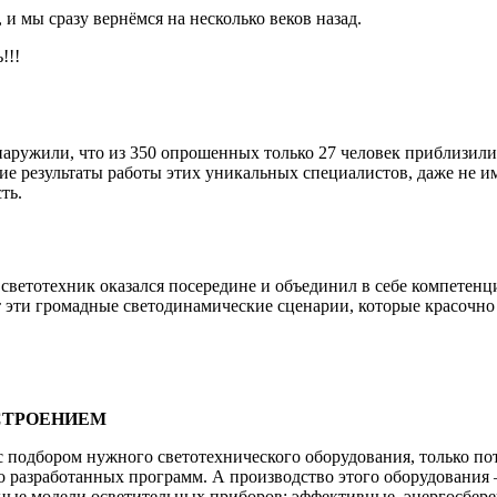
и мы сразу вернёмся на несколько веков назад.
!!!
наружили, что из 350 опрошенных только 27 человек приблизили
ие результаты работы этих уникальных специалистов, даже не и
ть.
ветотехник оказался посередине и объединил в себе компетенци
 эти громадные светодинамические сценарии, которые красочно
СТРОЕНИЕМ
с подбором нужного светотехнического оборудования, только по
азработанных программ. А производство этого оборудования – 
мные модели осветительных приборов: эффективные, энергосбер