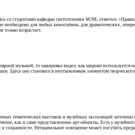
сь со студентами кафедры светотехники МЭИ, отметил: «Правиль
е необходимо для любых киносъёмок, для драматических, оперны
 только возрастает.
лярной музыкой, то наверняка видел, как широко используется 
шоу. Здесь оно становится неотъемлемым элементом творческого я
ных тематических выставок и музейных экспозиций заточены на
ачение, как и сами представленные арт-объекты. Есть у музейно
и и сохранности. Неправильное освещение может погубить предм