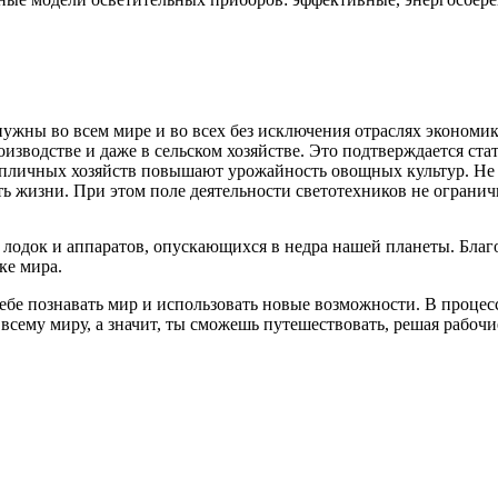
ужны во всем мире и во всех без исключения отраслях эконом
оизводстве и даже в сельском хозяйстве. Это подтверждается ст
пличных хозяйств повышают урожайность овощных культур. Не 
ть жизни. При этом поле деятельности светотехников не ограни
 лодок и аппаратов, опускающихся в недра нашей планеты. Бл
ке мира.
тебе познавать мир и использовать новые возможности. В проце
всему миру, а значит, ты сможешь путешествовать, решая рабочие