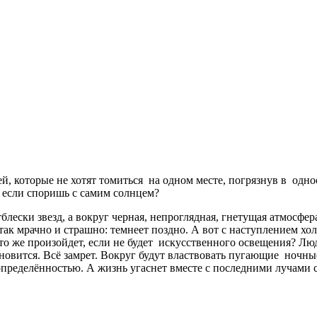
й, которые не хотят томиться на одном месте, погрязнув в одн
, если споришь с самим солнцем?
тблески звезд, а вокруг черная, непроглядная, гнетущая атмосфер
так мрачно и страшно: темнеет поздно. А вот с наступлением хо
Что же произойдет, если не будет искусственного освещения? Л
новится. Всё замрет. Вокруг будут властвовать пугающие ночн
определённостью. А жизнь угаснет вместе с последними лучами 