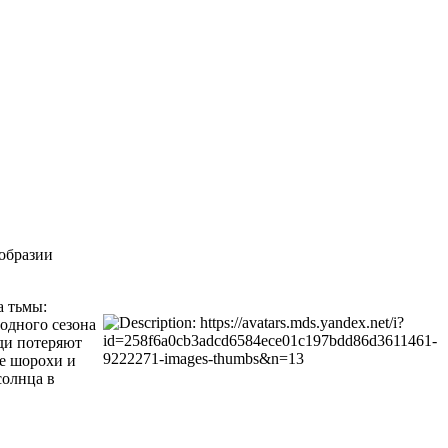
ообразии
а тьмы:
лодного сезона
юди потеряют
ые шорохи и
солнца в