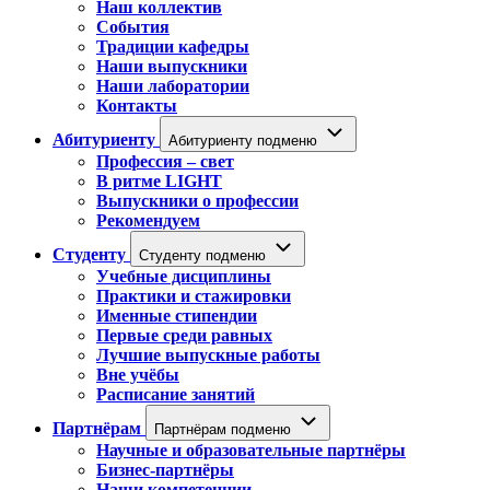
Наш коллектив
События
Традиции кафедры
Наши выпускники
Наши лаборатории
Контакты
Абитуриенту
Абитуриенту подменю
Профессия – свет
В ритме LIGHT
Выпускники о профессии
Рекомендуем
Студенту
Студенту подменю
Учебные дисциплины
Практики и стажировки
Именные стипендии
Первые среди равных
Лучшие выпускные работы
Вне учёбы
Расписание занятий
Партнёрам
Партнёрам подменю
Научные и образовательные партнёры
Бизнес-партнёры
Наши компетенции