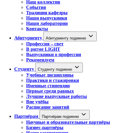
Наш коллектив
События
Традиции кафедры
Наши выпускники
Наши лаборатории
Контакты
Абитуриенту
Абитуриенту подменю
Профессия – свет
В ритме LIGHT
Выпускники о профессии
Рекомендуем
Студенту
Студенту подменю
Учебные дисциплины
Практики и стажировки
Именные стипендии
Первые среди равных
Лучшие выпускные работы
Вне учёбы
Расписание занятий
Партнёрам
Партнёрам подменю
Научные и образовательные партнёры
Бизнес-партнёры
Наши компетенции