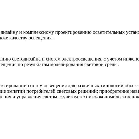
 дизайну и комплексному проектированию осветительных устан
акже качеству освещения.
ванию светодизайна и систем электроосвещения, с учетом инже
вещения по результатам моделирования световой среды.
оектировании систем освещения для различных типологий объект
ие эмпатии потребителей световых решений; приобретение на
ния и управления светом, с учетом технико-экономических пок