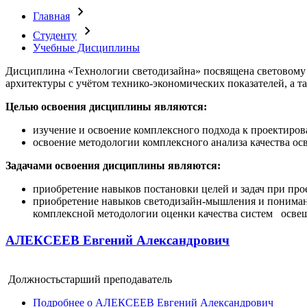
Главная
Студенту
Учебные Дисциплины
Дисциплина «Технологии светодизайна» посвящена световому
архитектуры с учётом технико-экономических показателей, а т
Целью освоения дисциплины
являются:
изучение и освоение комплексного подхода к проектиро
освоение методологии комплексного анализа качества ос
Задачами освоения дисциплины являются:
приобретение навыков постановки целей и задач при пр
приобретение навыков светодизайн-мышления и пониман
комплексной методологии оценки качества систем освеще
АЛЕКСЕЕВ Евгений Александрович
Должность
старший преподаватель
Подробнее
о АЛЕКСЕЕВ Евгений Александрович