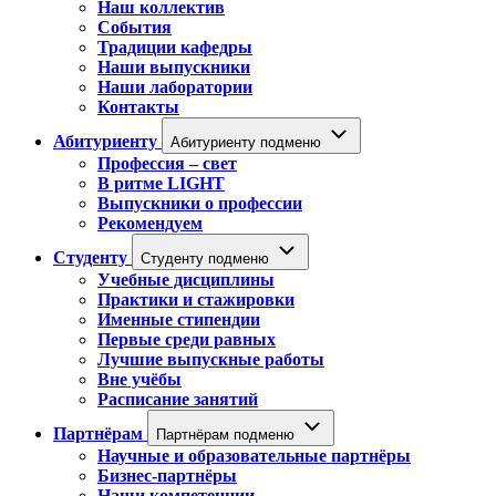
Наш коллектив
События
Традиции кафедры
Наши выпускники
Наши лаборатории
Контакты
Абитуриенту
Абитуриенту подменю
Профессия – свет
В ритме LIGHT
Выпускники о профессии
Рекомендуем
Студенту
Студенту подменю
Учебные дисциплины
Практики и стажировки
Именные стипендии
Первые среди равных
Лучшие выпускные работы
Вне учёбы
Расписание занятий
Партнёрам
Партнёрам подменю
Научные и образовательные партнёры
Бизнес-партнёры
Наши компетенции