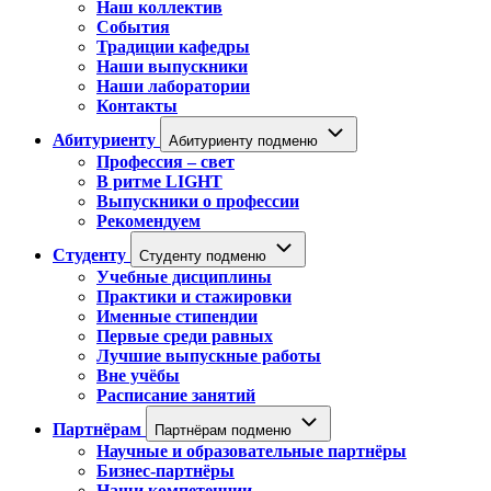
Наш коллектив
События
Традиции кафедры
Наши выпускники
Наши лаборатории
Контакты
Абитуриенту
Абитуриенту подменю
Профессия – свет
В ритме LIGHT
Выпускники о профессии
Рекомендуем
Студенту
Студенту подменю
Учебные дисциплины
Практики и стажировки
Именные стипендии
Первые среди равных
Лучшие выпускные работы
Вне учёбы
Расписание занятий
Партнёрам
Партнёрам подменю
Научные и образовательные партнёры
Бизнес-партнёры
Наши компетенции