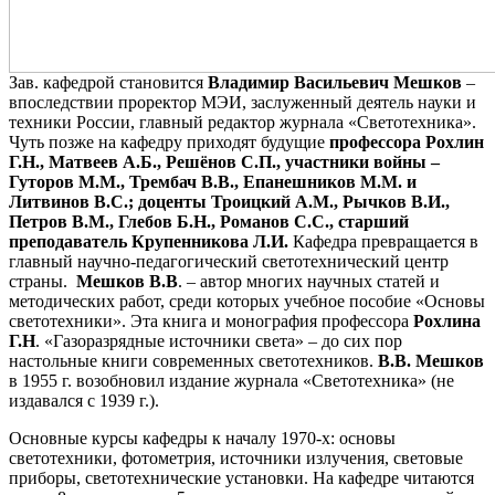
Зав. кафедрой становится
Владимир Васильевич Мешков
–
впоследствии проректор МЭИ, заслуженный деятель науки и
техники России, главный редактор журнала «Светотехника».
Чуть позже на кафедру приходят будущие
профессора Рохлин
Г.Н., Матвеев А.Б., Решёнов С.П., участники войны –
Гуторов М.М., Трембач В.В., Епанешников М.М. и
Литвинов В.С.; доценты Троицкий А.М., Рычков В.И.,
Петров В.М., Глебов Б.Н., Романов С.С., старший
преподаватель Крупенникова Л.И.
Кафедра превращается в
главный научно-педагогический светотехнический центр
страны.
Мешков В.В
. – автор многих научных статей и
методических работ, среди которых учебное пособие «Основы
светотехники». Эта книга и монография профессора
Рохлина
Г.Н
. «Газоразрядные источники света» – до сих пор
настольные книги современных светотехников.
В.В. Мешков
в 1955 г. возобновил издание журнала «Светотехника» (не
издавался с 1939 г.).
Основные курсы кафедры к началу 1970-х: основы
светотехники, фотометрия, источники излучения, световые
приборы, светотехнические установки. На кафедре читаются