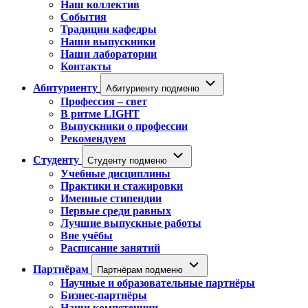
Наш коллектив
События
Традиции кафедры
Наши выпускники
Наши лаборатории
Контакты
Абитуриенту
Абитуриенту подменю
Профессия – свет
В ритме LIGHT
Выпускники о профессии
Рекомендуем
Студенту
Студенту подменю
Учебные дисциплины
Практики и стажировки
Именные стипендии
Первые среди равных
Лучшие выпускные работы
Вне учёбы
Расписание занятий
Партнёрам
Партнёрам подменю
Научные и образовательные партнёры
Бизнес-партнёры
Наши компетенции