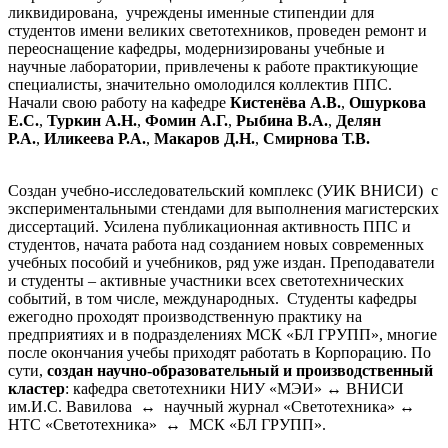
ликвидирована, учреждены именные стипендии для
студентов имени великих светотехников, проведен ремонт и
переоснащение кафедры, модернизированы учебные и
научные лаборатории, привлечены к работе практикующие
специалисты, значительно омолодился коллектив ППС.
Начали свою работу на кафедре
Кистенёва А.В.
,
Ошуркова
Е.С.
,
Туркин А.Н.
,
Фомин А.Г.
,
Рыбина В.А.
,
Делян
Р.А.
,
Иликеева Р.А.
​,
Макаров Д.Н.
,
​Смирнова Т.В.
Создан учебно-исследовательский комплекс (УИК ВНИСИ) с
экспериментальными стендами для выполнения магистерских
диссертаций. Усилена публикационная активность ППС и
студентов, начата работа над созданием новых современных
учебных пособий и учебников, ряд уже издан. Преподаватели
и студенты – активные участники всех светотехнических
событий, в том числе, международных. Студенты кафедры
ежегодно проходят производственную практику на
предприятиях и в подразделениях МСК «БЛ ГРУПП», многие
после окончания учебы приходят работать в Корпорацию. По
сути,
создан научно-образовательный и производственный
кластер
: кафедра светотехники НИУ «МЭИ» ↔ ВНИСИ
им.И.С. Вавилова ↔ научный журнал «Светотехника» ↔
НТС «Светотехника» ↔ МСК «БЛ ГРУПП».​