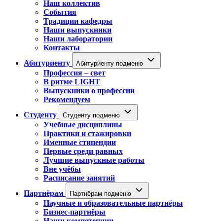
Наш коллектив
События
Традиции кафедры
Наши выпускники
Наши лаборатории
Контакты
Абитуриенту
Абитуриенту подменю
Профессия – свет
В ритме LIGHT
Выпускники о профессии
Рекомендуем
Студенту
Студенту подменю
Учебные дисциплины
Практики и стажировки
Именные стипендии
Первые среди равных
Лучшие выпускные работы
Вне учёбы
Расписание занятий
Партнёрам
Партнёрам подменю
Научные и образовательные партнёры
Бизнес-партнёры
Наши компетенции