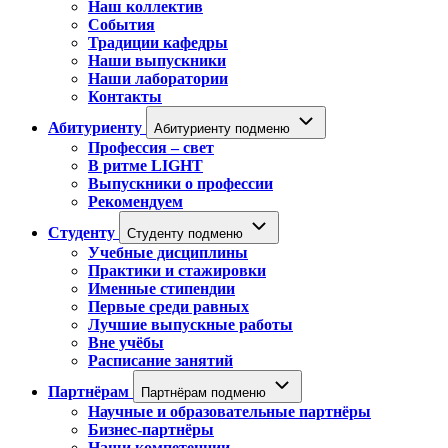
Наш коллектив
События
Традиции кафедры
Наши выпускники
Наши лаборатории
Контакты
Абитуриенту
Абитуриенту подменю
Профессия – свет
В ритме LIGHT
Выпускники о профессии
Рекомендуем
Студенту
Студенту подменю
Учебные дисциплины
Практики и стажировки
Именные стипендии
Первые среди равных
Лучшие выпускные работы
Вне учёбы
Расписание занятий
Партнёрам
Партнёрам подменю
Научные и образовательные партнёры
Бизнес-партнёры
Наши компетенции