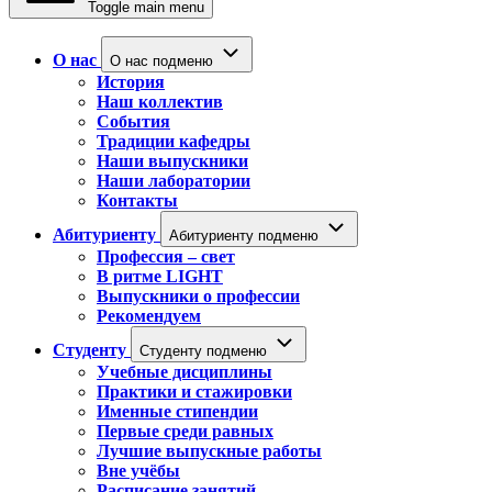
Toggle main menu
О нас
О нас подменю
История
Наш коллектив
События
Традиции кафедры
Наши выпускники
Наши лаборатории
Контакты
Абитуриенту
Абитуриенту подменю
Профессия – свет
В ритме LIGHT
Выпускники о профессии
Рекомендуем
Студенту
Студенту подменю
Учебные дисциплины
Практики и стажировки
Именные стипендии
Первые среди равных
Лучшие выпускные работы
Вне учёбы
Расписание занятий