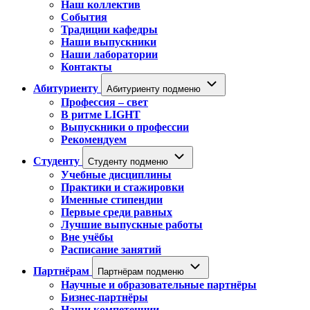
Наш коллектив
События
Традиции кафедры
Наши выпускники
Наши лаборатории
Контакты
Абитуриенту
Абитуриенту подменю
Профессия – свет
В ритме LIGHT
Выпускники о профессии
Рекомендуем
Студенту
Студенту подменю
Учебные дисциплины
Практики и стажировки
Именные стипендии
Первые среди равных
Лучшие выпускные работы
Вне учёбы
Расписание занятий
Партнёрам
Партнёрам подменю
Научные и образовательные партнёры
Бизнес-партнёры
Наши компетенции