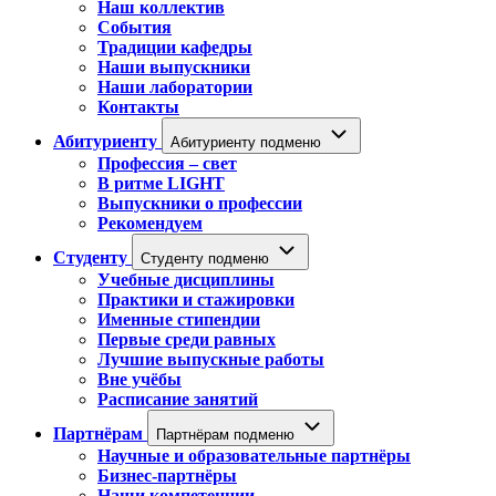
Наш коллектив
События
Традиции кафедры
Наши выпускники
Наши лаборатории
Контакты
Абитуриенту
Абитуриенту подменю
Профессия – свет
В ритме LIGHT
Выпускники о профессии
Рекомендуем
Студенту
Студенту подменю
Учебные дисциплины
Практики и стажировки
Именные стипендии
Первые среди равных
Лучшие выпускные работы
Вне учёбы
Расписание занятий
Партнёрам
Партнёрам подменю
Научные и образовательные партнёры
Бизнес-партнёры
Наши компетенции