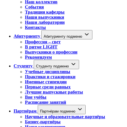
Наш коллектив
События
Традиции кафедры
Наши выпускники
Наши лаборатории
Контакты
Абитуриенту
Абитуриенту подменю
Профессия – свет
В ритме LIGHT
Выпускники о профессии
Рекомендуем
Студенту
Студенту подменю
Учебные дисциплины
Практики и стажировки
Именные стипендии
Первые среди равных
Лучшие выпускные работы
Вне учёбы
Расписание занятий
Партнёрам
Партнёрам подменю
Научные и образовательные партнёры
Бизнес-партнёры
Наши компетенции