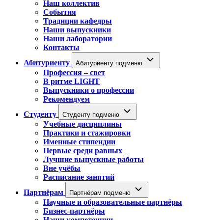
Наш коллектив
События
Традиции кафедры
Наши выпускники
Наши лаборатории
Контакты
Абитуриенту
Абитуриенту подменю
Профессия – свет
В ритме LIGHT
Выпускники о профессии
Рекомендуем
Студенту
Студенту подменю
Учебные дисциплины
Практики и стажировки
Именные стипендии
Первые среди равных
Лучшие выпускные работы
Вне учёбы
Расписание занятий
Партнёрам
Партнёрам подменю
Научные и образовательные партнёры
Бизнес-партнёры
Наши компетенции