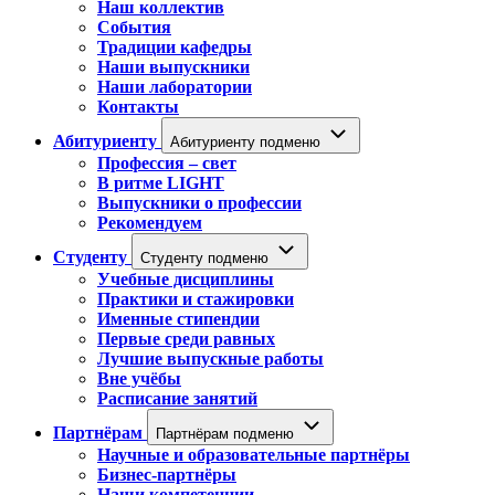
Наш коллектив
События
Традиции кафедры
Наши выпускники
Наши лаборатории
Контакты
Абитуриенту
Абитуриенту подменю
Профессия – свет
В ритме LIGHT
Выпускники о профессии
Рекомендуем
Студенту
Студенту подменю
Учебные дисциплины
Практики и стажировки
Именные стипендии
Первые среди равных
Лучшие выпускные работы
Вне учёбы
Расписание занятий
Партнёрам
Партнёрам подменю
Научные и образовательные партнёры
Бизнес-партнёры
Наши компетенции